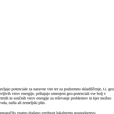
ljajo potenciale za naravne vire ter za podzemno skladiščenje, t.i. geo
ljivih virov energije, prihajajo omenjeni geo-potenciali vse bolj v
etrnih in sončnih virov energije za reševanje problemov in kjer možno
a, nafta ali zemeljski plin.
o omogočilo znatno dodano vrednost lokalnemu gospodarstvu.