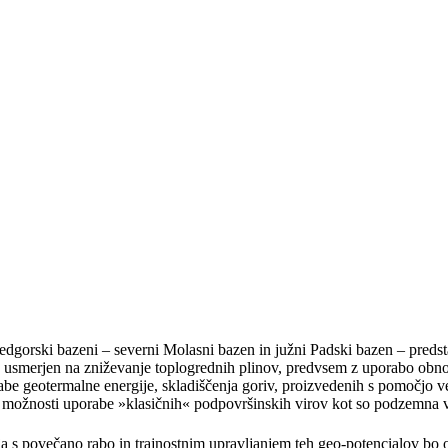
edgorski bazeni – severni Molasni bazen in južni Padski bazen – predstav
 je usmerjen na zniževanje toplogrednih plinov, predvsem z uporabo obnov
rabe geotermalne energije, skladiščenja goriv, proizvedenih s pomočjo v
možnosti uporabe »klasičnih« podpovršinskih virov kot so podzemna vod
ja s povečano rabo in trajnostnim upravljanjem teh geo-potencialov b