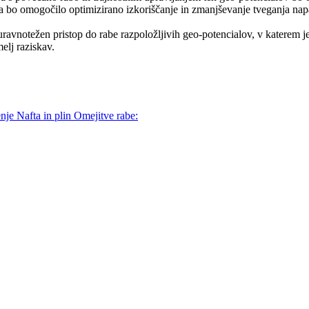
a bo omogočilo optimizirano izkoriščanje in zmanjševanje tveganja nap
vnotežen pristop do rabe razpoložljivih geo-potencialov, v katerem je 
elj raziskav.
enje
Nafta in plin
Omejitve rabe: