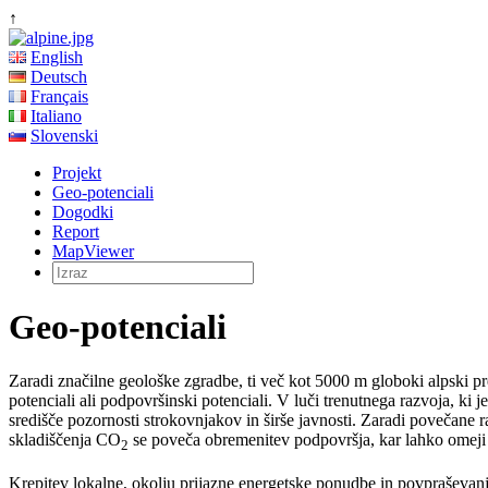
↑
English
Deutsch
Français
Italiano
Slovenski
Projekt
Geo-potenciali
Dogodki
Report
MapViewer
Geo-potenciali
Zaradi značilne geološke zgradbe, ti več kot 5000 m globoki alpski pr
potenciali ali podpovršinski potenciali. V luči trenutnega razvoja, ki
središče pozornosti strokovnjakov in širše javnosti. Zaradi povečane 
skladiščenja CO
se poveča obremenitev podpovršja, kar lahko omeji 
2
Krepitev lokalne, okolju prijazne energetske ponudbe in povpraševan