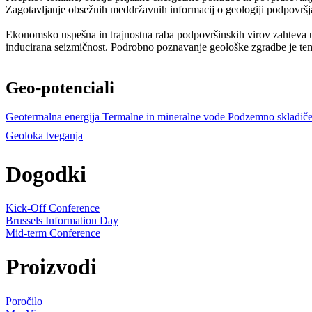
Zagotavljanje obsežnih meddržavnih informacij o geologiji podpovršj
Ekonomsko uspešna in trajnostna raba podpovršinskih virov zahteva ura
inducirana seizmičnost. Podrobno poznavanje geološke zgradbe je tem
Geo-potenciali
Geotermalna energija
Termalne in mineralne vode
Podzemno skladič
Geoloka tveganja
Dogodki
Kick-Off Conference
Brussels Information Day
Mid-term Conference
Proizvodi
Poročilo