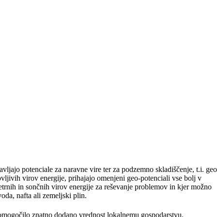
ljajo potenciale za naravne vire ter za podzemno skladiščenje, t.i. geo
ljivih virov energije, prihajajo omenjeni geo-potenciali vse bolj v
etrnih in sončnih virov energije za reševanje problemov in kjer možno
a, nafta ali zemeljski plin.
o omogočilo znatno dodano vrednost lokalnemu gospodarstvu.