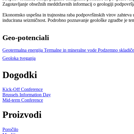
Zagotavljanje obsežnih meddržavnih informacij o geologiji podpovršj
Ekonomsko uspešna in trajnostna raba podpovršinskih virov zahteva ura
inducirana seizmičnost. Podrobno poznavanje geološke zgradbe je tem
Geo-potenciali
Geotermalna energija
Termalne in mineralne vode
Podzemno skladič
Geoloka tveganja
Dogodki
Kick-Off Conference
Brussels Information Day
Mid-term Conference
Proizvodi
Poročilo