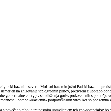
edgorski bazeni – severni Molasni bazen in južni Padski bazen – predstav
 je usmerjen na zniževanje toplogrednih plinov, predvsem z uporabo obnov
rabe geotermalne energije, skladiščenja goriv, proizvedenih s pomočjo v
možnosti uporabe »klasičnih« podpovršinskih virov kot so podzemna vod
ja s povečano rabo in trajnostnim upravljanjem teh geo-potencialov b