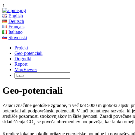
↑
English
Deutsch
Français
Italiano
Slovenski
Projekt
Geo-potenciali
Dogodki
Report
MapViewer
Geo-potenciali
Zaradi značilne geološke zgradbe, ti več kot 5000 m globoki alpski pr
potenciali ali podpovršinski potenciali. V luči trenutnega razvoja, ki
središče pozornosti strokovnjakov in širše javnosti. Zaradi povečane 
skladiščenja CO
se poveča obremenitev podpovršja, kar lahko omeji 
2
Krepitev lokalne, okolju prijazne energetske ponudbe in povpraševan