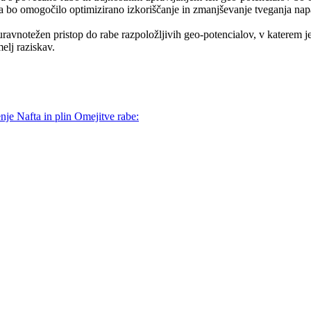
a bo omogočilo optimizirano izkoriščanje in zmanjševanje tveganja nap
vnotežen pristop do rabe razpoložljivih geo-potencialov, v katerem je 
elj raziskav.
enje
Nafta in plin
Omejitve rabe: