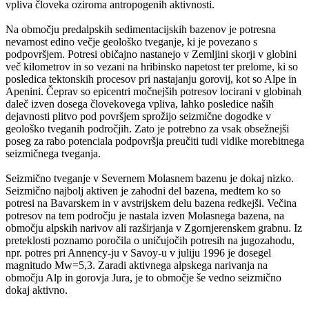
vpliva človeka oziroma antropogenih aktivnosti.
Na območju predalpskih sedimentacijskih bazenov je potresna
nevarnost edino večje geološko tveganje, ki je povezano s
podpovršjem. Potresi običajno nastanejo v Zemljini skorji v globini
več kilometrov in so vezani na hribinsko napetost ter prelome, ki so
posledica tektonskih procesov pri nastajanju gorovij, kot so Alpe in
Apenini. Čeprav so epicentri močnejših potresov locirani v globinah
daleč izven dosega človekovega vpliva, lahko posledice naših
dejavnosti plitvo pod površjem sprožijo seizmične dogodke v
geološko tveganih področjih. Zato je potrebno za vsak obsežnejši
poseg za rabo potenciala podpovršja preučiti tudi vidike morebitnega
seizmičnega tveganja.
Seizmično tveganje v Severnem Molasnem bazenu je dokaj nizko.
Seizmično najbolj aktiven je zahodni del bazena, medtem ko so
potresi na Bavarskem in v avstrijskem delu bazena redkejši. Večina
potresov na tem področju je nastala izven Molasnega bazena, na
območju alpskih narivov ali razširjanja v Zgornjerenskem grabnu. Iz
preteklosti poznamo poročila o uničujočih potresih na jugozahodu,
npr. potres pri Annency-ju v Savoy-u v juliju 1996 je dosegel
magnitudo Mw=5,3. Zaradi aktivnega alpskega narivanja na
območju Alp in gorovja Jura, je to območje še vedno seizmično
dokaj aktivno.