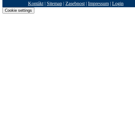
Kontákt
|
Sitemap
|
Zasebnost
|
Impressum
|
Login
Cookie settings