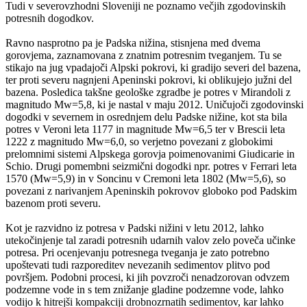
Tudi v severovzhodni Sloveniji ne poznamo večjih zgodovinskih
potresnih dogodkov.
Ravno nasprotno pa je Padska nižina, stisnjena med dvema
gorovjema, zaznamovana z znatnim potresnim tveganjem. Tu se
stikajo na jug vpadajoči Alpski pokrovi, ki gradijo severi del bazena,
ter proti severu nagnjeni Apeninski pokrovi, ki oblikujejo južni del
bazena. Posledica takšne geološke zgradbe je potres v Mirandoli z
magnitudo Mw=5,8, ki je nastal v maju 2012. Uničujoči zgodovinski
dogodki v severnem in osrednjem delu Padske nižine, kot sta bila
potres v Veroni leta 1177 in magnitude Mw=6,5 ter v Brescii leta
1222 z magnitudo Mw=6,0, so verjetno povezani z globokimi
prelomnimi sistemi Alpskega gorovja poimenovanimi Giudicarie in
Schio. Drugi pomembni seizmični dogodki npr. potres v Ferrari leta
1570 (Mw=5,9) in v Soncinu v Cremoni leta 1802 (Mw=5,6), so
povezani z narivanjem Apeninskih pokrovov globoko pod Padskim
bazenom proti severu.
Kot je razvidno iz potresa v Padski nižini v letu 2012, lahko
utekočinjenje tal zaradi potresnih udarnih valov zelo poveča učinke
potresa. Pri ocenjevanju potresnega tveganja je zato potrebno
upoštevati tudi razporeditev nevezanih sedimentov plitvo pod
površjem. Podobni procesi, ki jih povzroči nenadzorovan odvzem
podzemne vode in s tem znižanje gladine podzemne vode, lahko
vodijo k hitrejši kompakciji drobnozrnatih sedimentov, kar lahko