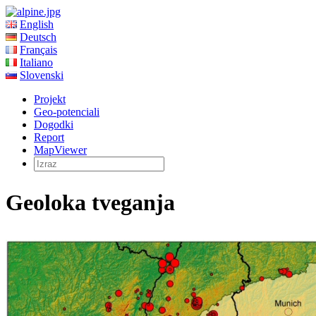
English
Deutsch
Français
Italiano
Slovenski
Projekt
Geo-potenciali
Dogodki
Report
MapViewer
Geoloka tveganja