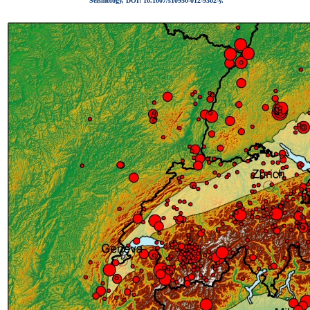
Seismology, DOI: 10.1007/s10950-012-9302-y.