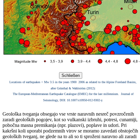
Schließen
Locations of earthquakes < Mw 3.5 in the years 1900  2006 as related to the Alpine Foreland Basins,
after Grünthal & Wahlström (2012):
The European-Mediterranean Earthquake Catalogue (EMEC) for the last millennium.  Journal of
Seismology, DOI: 10.1007/s10950-012-9302-y.
Geološka tveganja obsegajo vse vrste naravnih nesreč povzročenih
zaradi geoloških pogojev, kot so vulkanski izbruhi, potresi, cunamiji,
pobočna masna premikanja (npr. plazovi), poplave in udori. Pri
kakršni koli uporabi podzemnih virov se moramo zavedati obstoječih
geoloških tveganj, ne glede na to ali so ti sproženi naravno ali zaradi