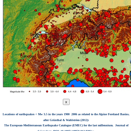
x
Locations of earthquakes < Mw 3.5 in the years 1900  2006 as related to the Alpine Foreland Basins,
after Grünthal & Wahlström (2012):
The European-Mediterranean Earthquake Catalogue (EMEC) for the last millennium.  Journal of