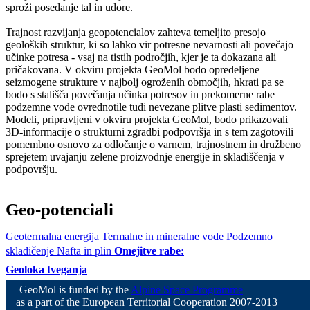
sproži posedanje tal in udore.
Trajnost razvijanja geopotencialov zahteva temeljito presojo
geoloških struktur, ki so lahko vir potresne nevarnosti ali povečajo
učinke potresa - vsaj na tistih področjih, kjer je ta dokazana ali
pričakovana. V okviru projekta GeoMol bodo opredeljene
seizmogene strukture v najbolj ogroženih območjih, hkrati pa se
bodo s stališča povečanja učinka potresov in prekomerne rabe
podzemne vode ovrednotile tudi nevezane plitve plasti sedimentov.
Modeli, pripravljeni v okviru projekta GeoMol, bodo prikazovali
3D-informacije o strukturni zgradbi podpovršja in s tem zagotovili
pomembno osnovo za odločanje o varnem, trajnostnem in družbeno
sprejetem uvajanju zelene proizvodnje energije in skladiščenja v
podpovršju.
Geo-potenciali
Geotermalna energija
Termalne in mineralne vode
Podzemno
skladičenje
Nafta in plin
Omejitve rabe:
Geoloka tveganja
GeoMol is funded by the
Alpine Space Programme
as a part of the European Territorial Cooperation 2007-2013